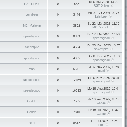
Mi 6. Mai 2026, 13:20
RST Driver
0
15381
RST Driver
Mo 20. Apr 2026, 20:27
Leimbaer
0
3444
Leimbaer
So 22. Mär 2026, 11:39
MG_Vorhelm
0
3802
MG_Vorhelm
Do 12. Mär 2026, 14:56
speedsgood
0
9339
speedsgood
Do 25. Dez 2025, 13:37
saxempire
0
4664
saxempire
Do 11. Dez 2025, 11:10
speedsgood
0
4955
speedsgood
Di 25. Nov 2025, 11:40
mani
0
5541
mani
Do 6. Nov 2025, 20:25
speedsgood
0
12154
speedsgood
Mo 18. Aug 2025, 15:04
speedsgood
0
16693
speedsgood
Sa 16. Aug 2025, 15:13
Cadde
0
7585
Cadde
Fr 18. Jul 2025, 05:47
Cadde
0
7810
Cadde
Di 1. Jul 2025, 13:24
retsi
0
8312
retsi