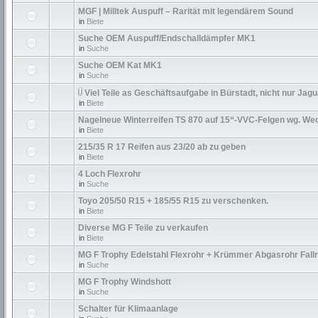
MGF | Milltek Auspuff – Rarität mit legendärem Sound
in
Biete
Suche OEM Auspuff/Endschalldämpfer MK1
in
Suche
Suche OEM Kat MK1
in
Suche
Viel Teile as Geschäftsaufgabe in Bürstadt, nicht nur Jagu
in
Biete
Nagelneue Winterreifen TS 870 auf 15“-VVC-Felgen wg. We
in
Biete
215/35 R 17 Reifen aus 23/20 ab zu geben
in
Biete
4 Loch Flexrohr
in
Suche
Toyo 205/50 R15 + 185/55 R15 zu verschenken.
in
Biete
Diverse MG F Teile zu verkaufen
in
Biete
MG F Trophy Edelstahl Flexrohr + Krümmer Abgasrohr Fall
in
Suche
MG F Trophy Windshott
in
Suche
Schalter für Klimaanlage