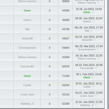
Elektro-Sammy
0
36806
Elektro-Sammy
Di 18. Jul 2023, 14:50
Dieter
0
44399
Dieter
Mi 28. Jun 2023, 10:24
hubert
0
45089
hubert
Mo 26. Jun 2023, 17:34
Ella
0
44748
Ella
Sa 10. Jun 2023, 20:06
Adrian98
0
44507
Adrian98
Mo 29. Mai 2023, 17:04
Schweegmann
0
43664
Schweegmann
So 16. Apr 2023, 11:26
Elektro-Sammy
0
41848
Elektro-Sammy
Mi 22. Feb 2023, 20:48
Tomcatciller
0
50076
Tomcatciller
Mi 1. Feb 2023, 19:46
Dieter
0
71438
Dieter
Di 31. Jan 2023, 10:11
Cadde
0
42034
Cadde
Sa 21. Jan 2023, 13:50
Union Jack
0
42142
Union Jack
Di 10. Jan 2023, 17:25
Matthias_S
0
52268
Matthias_S