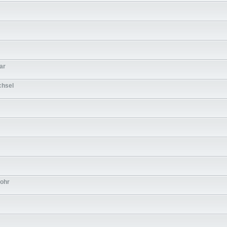
ar
chsel
rohr