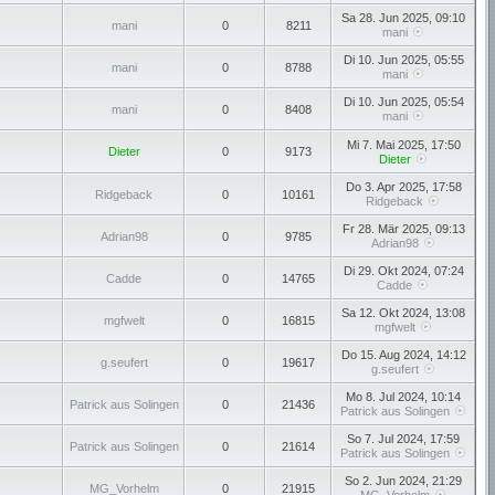
Sa 28. Jun 2025, 09:10
mani
0
8211
mani
Di 10. Jun 2025, 05:55
mani
0
8788
mani
Di 10. Jun 2025, 05:54
mani
0
8408
mani
Mi 7. Mai 2025, 17:50
Dieter
0
9173
Dieter
Do 3. Apr 2025, 17:58
Ridgeback
0
10161
Ridgeback
Fr 28. Mär 2025, 09:13
Adrian98
0
9785
Adrian98
Di 29. Okt 2024, 07:24
Cadde
0
14765
Cadde
Sa 12. Okt 2024, 13:08
mgfwelt
0
16815
mgfwelt
Do 15. Aug 2024, 14:12
g.seufert
0
19617
g.seufert
Mo 8. Jul 2024, 10:14
Patrick aus Solingen
0
21436
Patrick aus Solingen
So 7. Jul 2024, 17:59
Patrick aus Solingen
0
21614
Patrick aus Solingen
So 2. Jun 2024, 21:29
MG_Vorhelm
0
21915