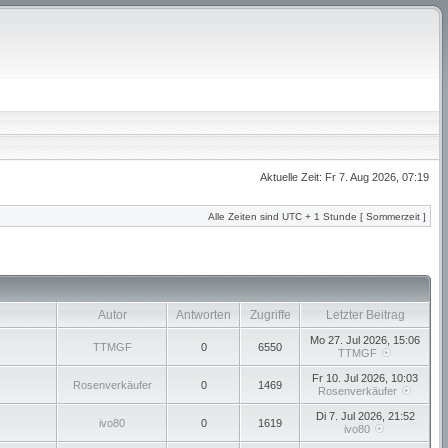
Aktuelle Zeit: Fr 7. Aug 2026, 07:19
Alle Zeiten sind UTC + 1 Stunde [ Sommerzeit ]
Autor
Antworten
Zugriffe
Letzter Beitrag
Mo 27. Jul 2026, 15:06
TTMGF
0
6550
TTMGF
Fr 10. Jul 2026, 10:03
Rosenverkäufer
0
1469
Rosenverkäufer
Di 7. Jul 2026, 21:52
ivo80
0
1619
ivo80