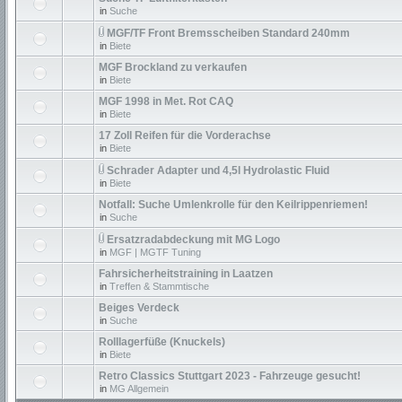
in
Suche
MGF/TF Front Bremsscheiben Standard 240mm
in
Biete
MGF Brockland zu verkaufen
in
Biete
MGF 1998 in Met. Rot CAQ
in
Biete
17 Zoll Reifen für die Vorderachse
in
Biete
Schrader Adapter und 4,5l Hydrolastic Fluid
in
Biete
Notfall: Suche Umlenkrolle für den Keilrippenriemen!
in
Suche
Ersatzradabdeckung mit MG Logo
in
MGF | MGTF Tuning
Fahrsicherheitstraining in Laatzen
in
Treffen & Stammtische
Beiges Verdeck
in
Suche
Rolllagerfüße (Knuckels)
in
Biete
Retro Classics Stuttgart 2023 - Fahrzeuge gesucht!
in
MG Allgemein