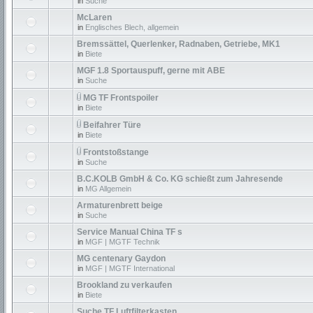
in
Suche
McLaren
in
Englisches Blech, allgemein
Bremssättel, Querlenker, Radnaben, Getriebe, MK1
in
Biete
MGF 1.8 Sportauspuff, gerne mit ABE
in
Suche
MG TF Frontspoiler
in
Biete
Beifahrer Türe
in
Biete
Frontstoßstange
in
Suche
B.C.KOLB GmbH & Co. KG schießt zum Jahresende
in
MG Allgemein
Armaturenbrett beige
in
Suche
Service Manual China TF s
in
MGF | MGTF Technik
MG centenary Gaydon
in
MGF | MGTF International
Brookland zu verkaufen
in
Biete
Suche TF Luftfilterkasten