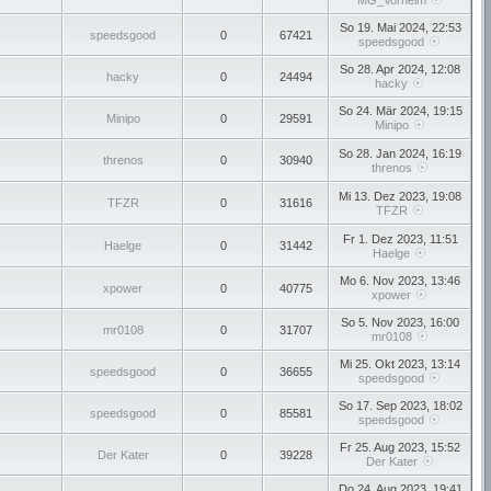
MG_Vorhelm
So 19. Mai 2024, 22:53
speedsgood
0
67421
speedsgood
So 28. Apr 2024, 12:08
hacky
0
24494
hacky
So 24. Mär 2024, 19:15
Minipo
0
29591
Minipo
So 28. Jan 2024, 16:19
threnos
0
30940
threnos
Mi 13. Dez 2023, 19:08
TFZR
0
31616
TFZR
Fr 1. Dez 2023, 11:51
Haelge
0
31442
Haelge
Mo 6. Nov 2023, 13:46
xpower
0
40775
xpower
So 5. Nov 2023, 16:00
mr0108
0
31707
mr0108
Mi 25. Okt 2023, 13:14
speedsgood
0
36655
speedsgood
So 17. Sep 2023, 18:02
speedsgood
0
85581
speedsgood
Fr 25. Aug 2023, 15:52
Der Kater
0
39228
Der Kater
Do 24. Aug 2023, 19:41