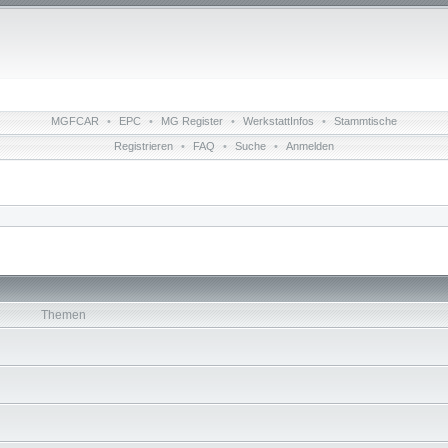
MGFCAR
•
EPC
•
MG Register
•
WerkstattInfos
•
Stammtische
Registrieren
•
FAQ
•
Suche
•
Anmelden
Themen