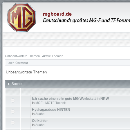
Unbeantwortete Themen
|
Aktive Themen
Foren-Übersicht
Unbeantwortete Themen
Suche
Ich suche eine sehr gute MG Werkstatt in NRW
in
MGF | MGTF Technik
Hydragasdose HINTEN
in
Suche
Oelkühler
in
Suche