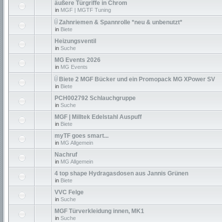
äußere Türgriffe in Chrom
in
MGF | MGTF Tuning
Zahnriemen & Spannrolle *neu & unbenutzt*
in
Biete
Heizungsventil
in
Suche
MG Events 2026
in
MG Events
Biete 2 MGF Bücker und ein Promopack MG XPower SV
in
Biete
PCH002792 Schlauchgruppe
in
Suche
MGF | Milltek Edelstahl Auspuff
in
Biete
myTF goes smart...
in
MG Allgemein
Nachruf
in
MG Allgemein
4 top shape Hydragasdosen aus Jannis Grünen
in
Biete
VVC Felge
in
Suche
MGF Türverkleidung innen, MK1
in
Suche