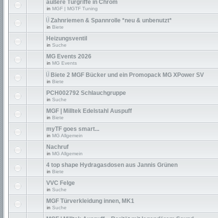
äußere Türgriffe in Chrom
in
MGF | MGTF Tuning
Zahnriemen & Spannrolle *neu & unbenutzt*
in
Biete
Heizungsventil
in
Suche
MG Events 2026
in
MG Events
Biete 2 MGF Bücker und ein Promopack MG XPower SV
in
Biete
PCH002792 Schlauchgruppe
in
Suche
MGF | Milltek Edelstahl Auspuff
in
Biete
myTF goes smart...
in
MG Allgemein
Nachruf
in
MG Allgemein
4 top shape Hydragasdosen aus Jannis Grünen
in
Biete
VVC Felge
in
Suche
MGF Türverkleidung innen, MK1
in
Suche