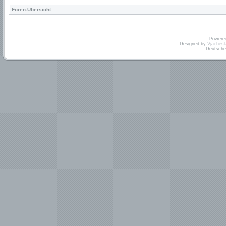
Foren-Übersicht
Powere
Designed by
Vjachesl
Deutsche