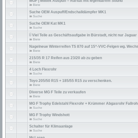
MGF | Milltek Auspuff – Rarität mit legendärem Sound
in
Biete
Suche OEM Auspuff/Endschalldämpfer MK1
in
Suche
Suche OEM Kat MK1
in
Suche
Viel Teile as Geschäftsaufgabe in Bürstadt, nicht nur Jaguar
in
Biete
Nagelneue Winterreifen TS 870 auf 15“-VVC-Felgen wg. Wechs
in
Biete
215/35 R 17 Reifen aus 23/20 ab zu geben
in
Biete
4 Loch Flexrohr
in
Suche
Toyo 205/50 R15 + 185/55 R15 zu verschenken.
in
Biete
Diverse MG F Teile zu verkaufen
in
Biete
MG F Trophy Edelstahl Flexrohr + Krümmer Abgasrohr Fallroh
in
Suche
MG F Trophy Windshott
in
Suche
Schalter für Klimaanlage
in
Suche
McLaren