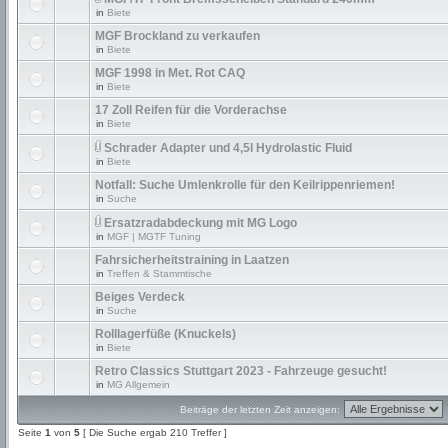
in
Biete
MGF Brockland zu verkaufen
in
Biete
MGF 1998 in Met. Rot CAQ
in
Biete
17 Zoll Reifen für die Vorderachse
in
Biete
Schrader Adapter und 4,5l Hydrolastic Fluid
in
Biete
Notfall: Suche Umlenkrolle für den Keilrippenriemen!
in
Suche
Ersatzradabdeckung mit MG Logo
in
MGF | MGTF Tuning
Fahrsicherheitstraining in Laatzen
in
Treffen & Stammtische
Beiges Verdeck
in
Suche
Rolllagerfüße (Knuckels)
in
Biete
Retro Classics Stuttgart 2023 - Fahrzeuge gesucht!
in
MG Allgemein
Beiträge der letzten Zeit anzeigen:
Seite
1
von
5
[ Die Suche ergab 210 Treffer ]