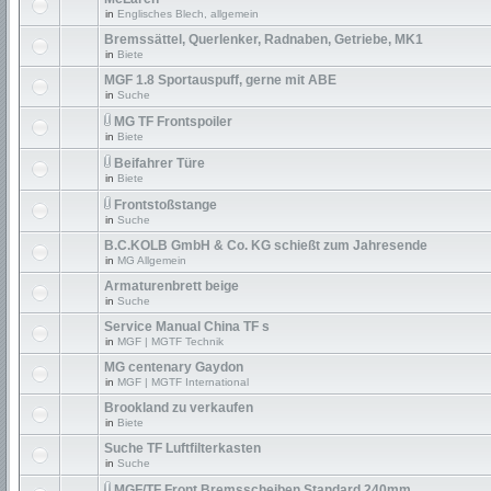
in
Englisches Blech, allgemein
Bremssättel, Querlenker, Radnaben, Getriebe, MK1
in
Biete
MGF 1.8 Sportauspuff, gerne mit ABE
in
Suche
MG TF Frontspoiler
in
Biete
Beifahrer Türe
in
Biete
Frontstoßstange
in
Suche
B.C.KOLB GmbH & Co. KG schießt zum Jahresende
in
MG Allgemein
Armaturenbrett beige
in
Suche
Service Manual China TF s
in
MGF | MGTF Technik
MG centenary Gaydon
in
MGF | MGTF International
Brookland zu verkaufen
in
Biete
Suche TF Luftfilterkasten
in
Suche
MGF/TF Front Bremsscheiben Standard 240mm