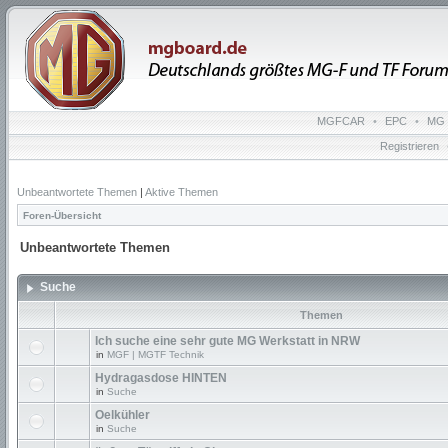
MGFCAR
•
EPC
•
MG 
Registrieren
Unbeantwortete Themen
|
Aktive Themen
Foren-Übersicht
Unbeantwortete Themen
Suche
Themen
Ich suche eine sehr gute MG Werkstatt in NRW
in
MGF | MGTF Technik
Hydragasdose HINTEN
in
Suche
Oelkühler
in
Suche