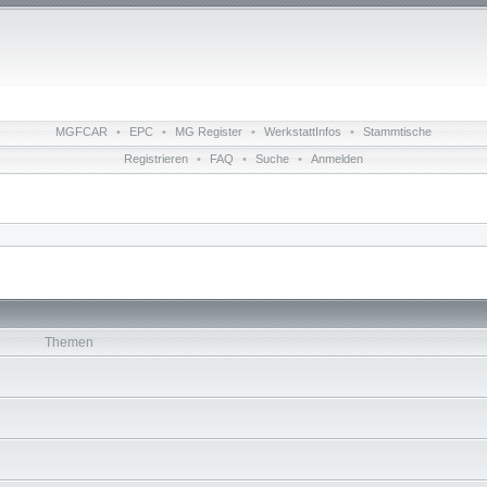
MGFCAR
•
EPC
•
MG Register
•
WerkstattInfos
•
Stammtische
Registrieren
•
FAQ
•
Suche
•
Anmelden
Themen