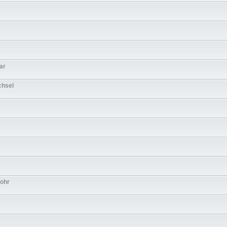
ar
chsel
rohr