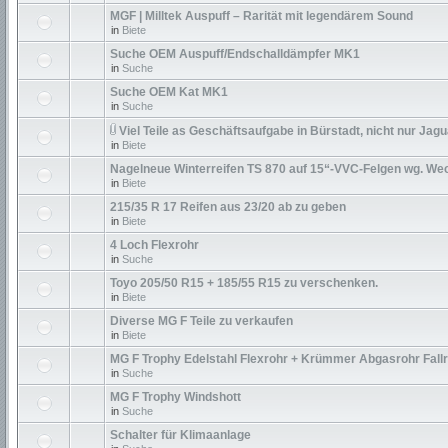
MGF | Milltek Auspuff – Rarität mit legendärem Sound
in
Biete
Suche OEM Auspuff/Endschalldämpfer MK1
in
Suche
Suche OEM Kat MK1
in
Suche
Viel Teile as Geschäftsaufgabe in Bürstadt, nicht nur Jagu
in
Biete
Nagelneue Winterreifen TS 870 auf 15“-VVC-Felgen wg. We
in
Biete
215/35 R 17 Reifen aus 23/20 ab zu geben
in
Biete
4 Loch Flexrohr
in
Suche
Toyo 205/50 R15 + 185/55 R15 zu verschenken.
in
Biete
Diverse MG F Teile zu verkaufen
in
Biete
MG F Trophy Edelstahl Flexrohr + Krümmer Abgasrohr Fall
in
Suche
MG F Trophy Windshott
in
Suche
Schalter für Klimaanlage