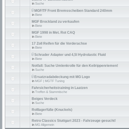
in
Suche
MGF/TF Front Bremsscheiben Standard 240mm
in
Biete
MGF Brockland zu verkaufen
in
Biete
MGF 1998 in Met. Rot CAQ
in
Biete
17 Zoll Reifen für die Vorderachse
in
Biete
Schrader Adapter und 4,5l Hydrolastic Fluid
in
Biete
Notfall: Suche Umlenkrolle für den Keilrippenriemen!
in
Suche
Ersatzradabdeckung mit MG Logo
in
MGF | MGTF Tuning
Fahrsicherheitstraining in Laatzen
in
Treffen & Stammtische
Beiges Verdeck
in
Suche
Rolllagerfüße (Knuckels)
in
Biete
Retro Classics Stuttgart 2023 - Fahrzeuge gesucht!
in
MG Allgemein