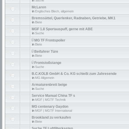
in
Suche
McLaren
in
Englisches Blech, allgemein
Bremssättel, Querlenker, Radnaben, Getriebe, MK1
in
Biete
MGF 1.8 Sportauspuff, gerne mit ABE
in
Suche
MG TF Frontspoiler
in
Biete
Beifahrer Türe
in
Biete
Frontstoßstange
in
Suche
B.C.KOLB GmbH & Co. KG schießt zum Jahresende
in
MG Allgemein
Armaturenbrett beige
in
Suche
Service Manual China TF s
in
MGF | MGTF Technik
MG centenary Gaydon
in
MGF | MGTF International
Brookland zu verkaufen
in
Biete
Suche TF Luftfilterkasten