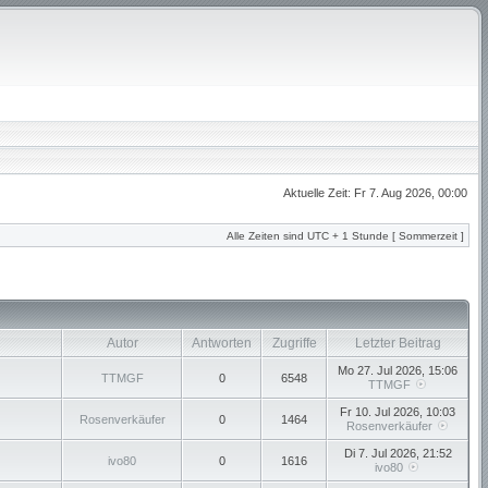
Aktuelle Zeit: Fr 7. Aug 2026, 00:00
Alle Zeiten sind UTC + 1 Stunde [ Sommerzeit ]
Autor
Antworten
Zugriffe
Letzter Beitrag
Mo 27. Jul 2026, 15:06
TTMGF
0
6548
TTMGF
Fr 10. Jul 2026, 10:03
Rosenverkäufer
0
1464
Rosenverkäufer
Di 7. Jul 2026, 21:52
ivo80
0
1616
ivo80