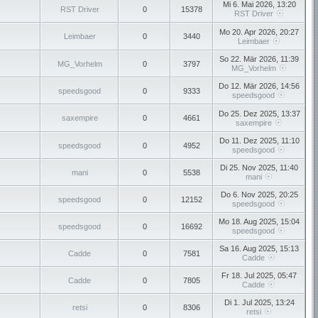
Mi 6. Mai 2026, 13:20
RST Driver
0
15378
RST Driver
Mo 20. Apr 2026, 20:27
Leimbaer
0
3440
Leimbaer
So 22. Mär 2026, 11:39
MG_Vorhelm
0
3797
MG_Vorhelm
Do 12. Mär 2026, 14:56
speedsgood
0
9333
speedsgood
Do 25. Dez 2025, 13:37
saxempire
0
4661
saxempire
Do 11. Dez 2025, 11:10
speedsgood
0
4952
speedsgood
Di 25. Nov 2025, 11:40
mani
0
5538
mani
Do 6. Nov 2025, 20:25
speedsgood
0
12152
speedsgood
Mo 18. Aug 2025, 15:04
speedsgood
0
16692
speedsgood
Sa 16. Aug 2025, 15:13
Cadde
0
7581
Cadde
Fr 18. Jul 2025, 05:47
Cadde
0
7805
Cadde
Di 1. Jul 2025, 13:24
retsi
0
8306
retsi