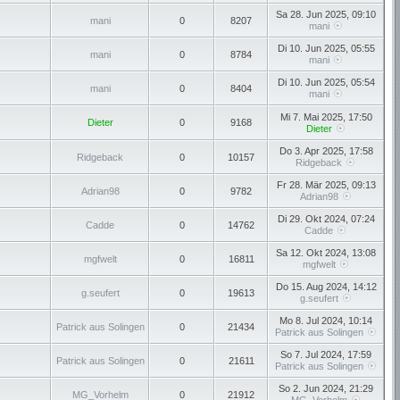
Sa 28. Jun 2025, 09:10
mani
0
8207
mani
Di 10. Jun 2025, 05:55
mani
0
8784
mani
Di 10. Jun 2025, 05:54
mani
0
8404
mani
Mi 7. Mai 2025, 17:50
Dieter
0
9168
Dieter
Do 3. Apr 2025, 17:58
Ridgeback
0
10157
Ridgeback
Fr 28. Mär 2025, 09:13
Adrian98
0
9782
Adrian98
Di 29. Okt 2024, 07:24
Cadde
0
14762
Cadde
Sa 12. Okt 2024, 13:08
mgfwelt
0
16811
mgfwelt
Do 15. Aug 2024, 14:12
g.seufert
0
19613
g.seufert
Mo 8. Jul 2024, 10:14
Patrick aus Solingen
0
21434
Patrick aus Solingen
So 7. Jul 2024, 17:59
Patrick aus Solingen
0
21611
Patrick aus Solingen
So 2. Jun 2024, 21:29
MG_Vorhelm
0
21912