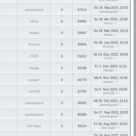
MG_Vorhelm
So 19. Mai 2024, 22:53
speedsgood
0
67414
speedsgood
So 28. Apr 2024, 12:08
hacky
0
24492
hacky
So 24. Mär 2024, 19:15
Minipo
0
29587
Minipo
So 28. Jan 2024, 16:19
threnos
0
30934
threnos
Mi 13. Dez 2023, 19:08
TFZR
0
31612
TFZR
Fr 1. Dez 2023, 11:51
Haelge
0
31438
Haelge
Mo 6. Nov 2023, 13:46
xpower
0
40775
xpower
So 5. Nov 2023, 16:00
mr0108
0
31703
mr0108
Mi 25. Okt 2023, 13:14
speedsgood
0
36652
speedsgood
So 17. Sep 2023, 18:02
speedsgood
0
85580
speedsgood
Fr 25. Aug 2023, 15:52
Der Kater
0
39224
Der Kater
Do 24. Aug 2023, 19:41