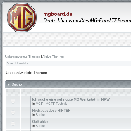
Unbeantwortete Themen
|
Aktive Themen
Foren-Übersicht
Unbeantwortete Themen
Suche
Ich suche eine sehr gute MG Werkstatt in NRW
in
MGF | MGTF Technik
Hydragasdose HINTEN
in
Suche
Oelkühler
in
Suche