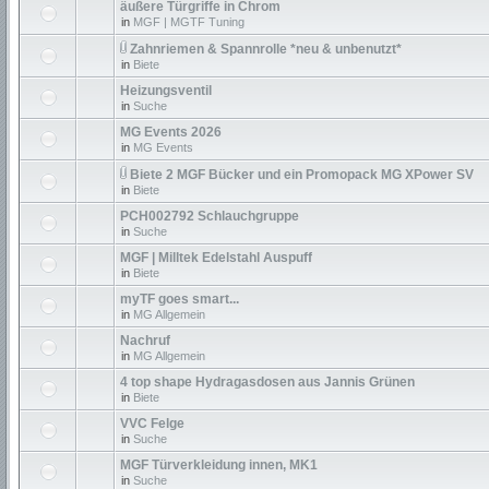
äußere Türgriffe in Chrom
in
MGF | MGTF Tuning
Zahnriemen & Spannrolle *neu & unbenutzt*
in
Biete
Heizungsventil
in
Suche
MG Events 2026
in
MG Events
Biete 2 MGF Bücker und ein Promopack MG XPower SV
in
Biete
PCH002792 Schlauchgruppe
in
Suche
MGF | Milltek Edelstahl Auspuff
in
Biete
myTF goes smart...
in
MG Allgemein
Nachruf
in
MG Allgemein
4 top shape Hydragasdosen aus Jannis Grünen
in
Biete
VVC Felge
in
Suche
MGF Türverkleidung innen, MK1
in
Suche