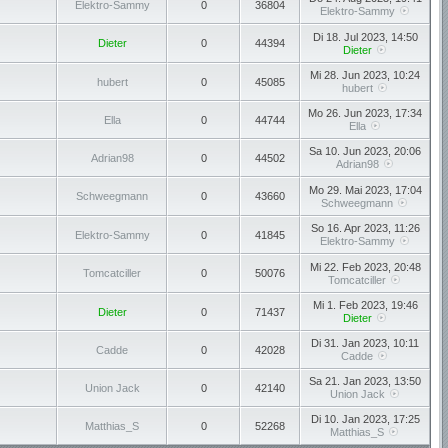
Elektro-Sammy
0
36804
Elektro-Sammy
Di 18. Jul 2023, 14:50
Dieter
0
44394
Dieter
Mi 28. Jun 2023, 10:24
hubert
0
45085
hubert
Mo 26. Jun 2023, 17:34
Ella
0
44744
Ella
Sa 10. Jun 2023, 20:06
Adrian98
0
44502
Adrian98
Mo 29. Mai 2023, 17:04
Schweegmann
0
43660
Schweegmann
So 16. Apr 2023, 11:26
Elektro-Sammy
0
41845
Elektro-Sammy
Mi 22. Feb 2023, 20:48
Tomcatciller
0
50076
Tomcatciller
Mi 1. Feb 2023, 19:46
Dieter
0
71437
Dieter
Di 31. Jan 2023, 10:11
Cadde
0
42028
Cadde
Sa 21. Jan 2023, 13:50
Union Jack
0
42140
Union Jack
Di 10. Jan 2023, 17:25
Matthias_S
0
52268
Matthias_S