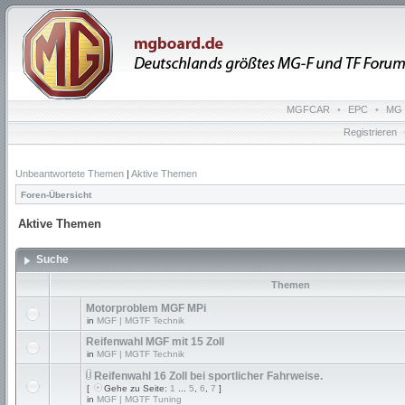
MGFCAR
•
EPC
•
MG 
Registrieren
Unbeantwortete Themen
|
Aktive Themen
Foren-Übersicht
Aktive Themen
Suche
Themen
Motorproblem MGF MPi
in
MGF | MGTF Technik
Reifenwahl MGF mit 15 Zoll
in
MGF | MGTF Technik
Reifenwahl 16 Zoll bei sportlicher Fahrweise.
[
Gehe zu Seite:
1
...
5
,
6
,
7
]
in
MGF | MGTF Tuning