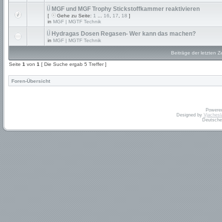
MGF und MGF Trophy Stickstoffkammer reaktivieren
[
Gehe zu Seite:
1
...
16
,
17
,
18
]
in
MGF | MGTF Technik
Hydragas Dosen Regasen- Wer kann das machen?
in
MGF | MGTF Technik
Beiträge der letzten Z
Seite
1
von
1
[ Die Suche ergab 5 Treffer ]
Foren-Übersicht
Powere
Designed by
Vjachesl
Deutsche