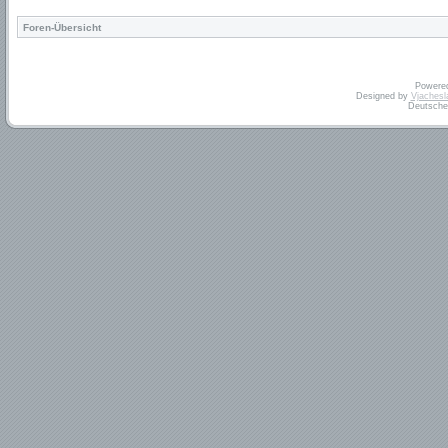
Foren-Übersicht
Powere
Designed by
Vjachesl
Deutsche