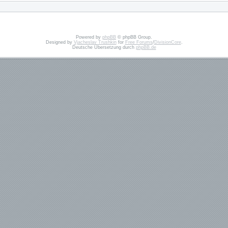
Powered by
phpBB
© phpBB Group.
Designed by
Vjacheslav Trushkin
for
Free Forums
/
DivisionCore
.
Deutsche Übersetzung durch
phpBB.de