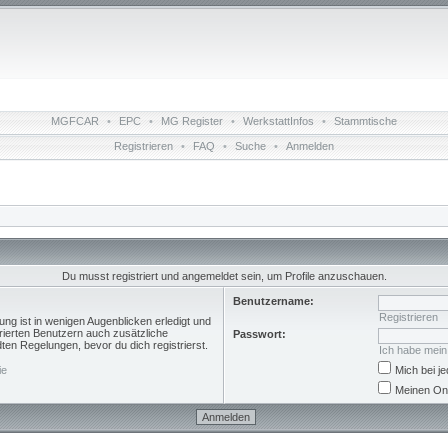
MGFCAR
•
EPC
•
MG Register
•
WerkstattInfos
•
Stammtische
Registrieren
•
FAQ
•
Suche
•
Anmelden
Du musst registriert und angemeldet sein, um Profile anzuschauen.
Benutzername:
Registrieren
ng ist in wenigen Augenblicken erledigt und
trierten Benutzern auch zusätzliche
Passwort:
n Regelungen, bevor du dich registrierst.
Ich habe mei
ie
Mich bei 
Meinen Onl