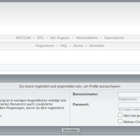
MGFCAR
•
EPC
•
MG Register
•
WerkstattInfos
•
Stammtische
Registrieren
•
FAQ
•
Suche
•
Anmelden
Du musst registriert und angemeldet sein, um Profile anzuschauen.
Benutzername:
Registrieren
ng ist in wenigen Augenblicken erledigt und
trierten Benutzern auch zusätzliche
Passwort:
n Regelungen, bevor du dich registrierst.
Ich habe mei
ie
Mich bei 
Meinen Onl