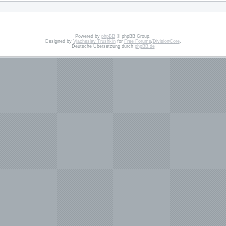
Powered by
phpBB
© phpBB Group.
Designed by
Vjacheslav Trushkin
for
Free Forums
/
DivisionCore
.
Deutsche Übersetzung durch
phpBB.de