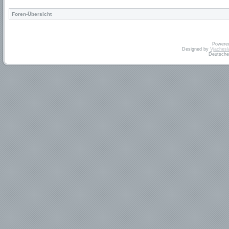
Foren-Übersicht
Powere
Designed by
Vjachesl
Deutsche