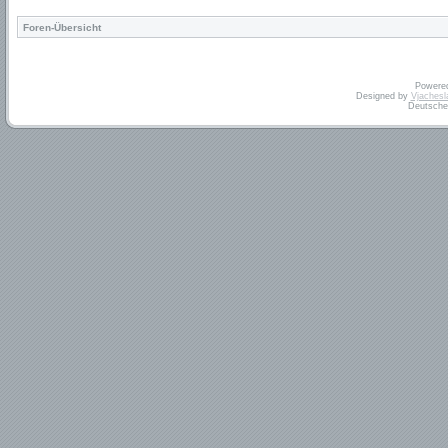
Foren-Übersicht
Powere
Designed by
Vjachesl
Deutsche