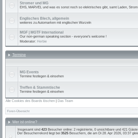
Stromer und MG
EHS, MARVEL und was es sonst noch so elektrisches gibt, samt Laden, Strom
Englisches Blech, allgemein
weiteres zu Automarken mit englischen Wurzeln
MGF | MGTF International
Our non-german speaking section - everyone's welcome !
Moderator:
Herbie
Termine
MG Events
Termine festlegen & einsehen
Treffen & Stammtische
Termine festlegen & einsehen
Alle Cookies des Boards löschen
|
Das Team
Foren-Übersicht
Wer ist online?
Insgesamt sind
423
Besucher online: 2 registrierte, 0 unsichtbare und 421 Gäste
Der Besucherrekord liegt bei
3525
Besuchern, die am Di 28. Apr 2026, 03:37 gleic