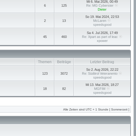
Mi 6. Mai 2026, 00:49
6
125
Re: MG Cyberster
Dieter
So 19. Mai 2024, 22:53
2
13
McLaren
speedsgood
Sa 4. Jul 2026, 17:49
45
460
Re: Xpart as part of leac
xpower
Themen
Beiträge
Letzter Beitrag
So 2. Aug 2026, 22:22
123
3072
Re: Südtirol Veteranento
speedsgood
Mi 13. Mai 2026, 18:27
18
82
MGFIM
speedsgood
Alle Zeiten sind UTC + 1 Stunde [ Sommerzeit ]