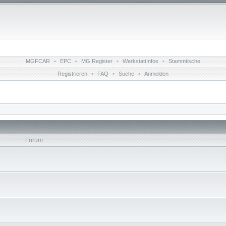
MGFCAR
•
EPC
•
MG Register
•
WerkstattInfos
•
Stammtische
Registrieren
•
FAQ
•
Suche
•
Anmelden
Forum