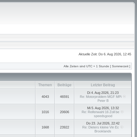
Aktuelle Zeit: Do 6. Aug 2026, 12:45
Alle Zeiten sind UTC + 1 Stunde [ Sommerzeit ]
Themen
Beiträge
Letzter Beitrag
Di 4. Aug 2026, 21:23
4043
46591
Re: Motorproblem MGF MPi
Peter B
Mi 5. Aug 2026, 13:32
1016
20606
Re: Reifenwahl 16 Zoll be
speedsgood
Do 23. Jul 2026, 22:42
1668
23922
Re: Dieters kleine Vin Ec
Brooklands