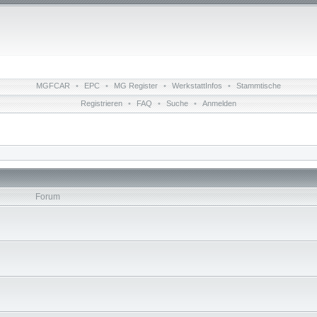
MGFCAR
•
EPC
•
MG Register
•
WerkstattInfos
•
Stammtische
Registrieren
•
FAQ
•
Suche
•
Anmelden
Forum