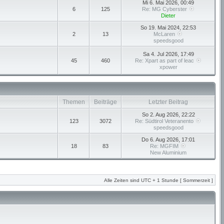
Mi 6. Mai 2026, 00:49
6
125
Re: MG Cyberster
Dieter
So 19. Mai 2024, 22:53
2
13
McLaren
speedsgood
Sa 4. Jul 2026, 17:49
45
460
Re: Xpart as part of leac
xpower
Themen
Beiträge
Letzter Beitrag
So 2. Aug 2026, 22:22
123
3072
Re: Südtirol Veteranento
speedsgood
Do 6. Aug 2026, 17:01
18
83
Re: MGFIM
New Aluminium
Alle Zeiten sind UTC + 1 Stunde [ Sommerzeit ]