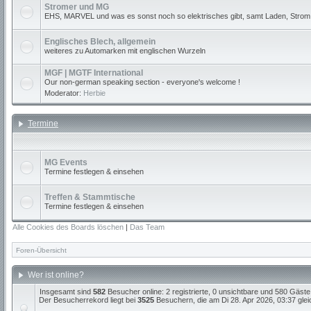
Stromer und MG
EHS, MARVEL und was es sonst noch so elektrisches gibt, samt Laden, Strom
Englisches Blech, allgemein
weiteres zu Automarken mit englischen Wurzeln
MGF | MGTF International
Our non-german speaking section - everyone's welcome !
Moderator:
Herbie
Termine
MG Events
Termine festlegen & einsehen
Treffen & Stammtische
Termine festlegen & einsehen
Alle Cookies des Boards löschen
|
Das Team
Foren-Übersicht
Wer ist online?
Insgesamt sind
582
Besucher online: 2 registrierte, 0 unsichtbare und 580 Gäste
Der Besucherrekord liegt bei
3525
Besuchern, die am Di 28. Apr 2026, 03:37 gleic