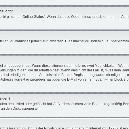
ftaucht?
Verbirg meinen Online-Status“. Wenn du diese Option einschaltest, können nur Admi
mitteilen, du kannst es jedoch zurücksetzen. Dies machst du, indem du auf der Anm
ort eingegeben hast. Wenn diese stimmen, dann gibt es zwei Möglichkeiten. Wenn
isungen folgen, die du erhalten hast. Wenn dies nicht der Fall ist, muss dein Benu
bst erledigen oder ein Administrator. Bei der Registrierung wurde dir mitgeteilt, ob
Adresse korrekt eingegeben hast oder die E-Mail von einem Spam-Filter blockiert 
melden?!
den deaktiviert oder gelöscht hat. Außerdem löschen viele Boards regelmäßig Benu
 an den Diskussionen teil!
ch: Gesetz zum Schutz der Privatsphäre von Kindern im Internet von 1998) ist ein