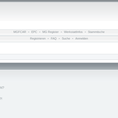
MGFCAR
•
EPC
•
MG Register
•
WerkstattInfos
•
Stammtische
Registrieren
•
FAQ
•
Suche
•
Anmelden
ht?
?!