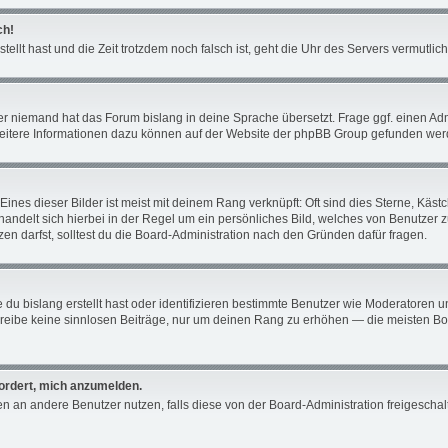
ch!
tellt hast und die Zeit trotzdem noch falsch ist, geht die Uhr des Servers vermutli
er niemand hat das Forum bislang in deine Sprache übersetzt. Frage ggf. einen Admin
 Weitere Informationen dazu können auf der Website der phpBB Group gefunden wer
ines dieser Bilder ist meist mit deinem Rang verknüpft: Oft sind dies Sterne, Käs
 handelt sich hierbei in der Regel um ein persönliches Bild, welches von Benutzer 
n darfst, solltest du die Board-Administration nach den Gründen dafür fragen.
du bislang erstellt hast oder identifizieren bestimmte Benutzer wie Moderatoren 
schreibe keine sinnlosen Beiträge, nur um deinen Rang zu erhöhen — die meisten Bo
fordert, mich anzumelden.
chten an andere Benutzer nutzen, falls diese von der Board-Administration freiges