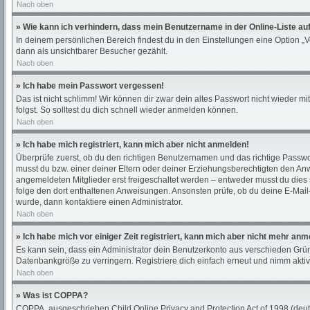
Nach oben
» Wie kann ich verhindern, dass mein Benutzername in der Online-Liste au
In deinem persönlichen Bereich findest du in den Einstellungen eine Option „
dann als unsichtbarer Besucher gezählt.
Nach oben
» Ich habe mein Passwort vergessen!
Das ist nicht schlimm! Wir können dir zwar dein altes Passwort nicht wieder 
folgst. So solltest du dich schnell wieder anmelden können.
Nach oben
» Ich habe mich registriert, kann mich aber nicht anmelden!
Überprüfe zuerst, ob du den richtigen Benutzernamen und das richtige Passw
musst du bzw. einer deiner Eltern oder deiner Erziehungsberechtigten den Anwe
angemeldeten Mitglieder erst freigeschaltet werden – entweder musst du dies sel
folge den dort enthaltenen Anweisungen. Ansonsten prüfe, ob du deine E-Mail-
wurde, dann kontaktiere einen Administrator.
Nach oben
» Ich habe mich vor einiger Zeit registriert, kann mich aber nicht mehr an
Es kann sein, dass ein Administrator dein Benutzerkonto aus verschieden Grün
Datenbankgröße zu verringern. Registriere dich einfach erneut und nimm aktiv
Nach oben
» Was ist COPPA?
COPPA, ausgeschrieben Child Online Privacy and Protection Act of 1998 (deuts