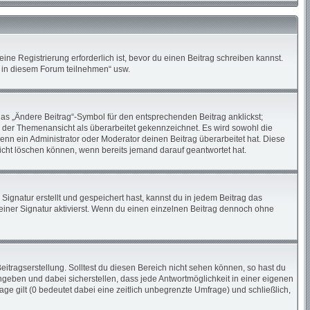
ne Registrierung erforderlich ist, bevor du einen Beitrag schreiben kannst.
n in diesem Forum teilnehmen“ usw.
das „Ändere Beitrag“-Symbol für den entsprechenden Beitrag anklickst;
in der Themenansicht als überarbeitet gekennzeichnet. Es wird sowohl die
enn ein Administrator oder Moderator deinen Beitrag überarbeitet hat. Diese
 nicht löschen können, wenn bereits jemand darauf geantwortet hat.
gnatur erstellt und gespeichert hast, kannst du in jedem Beitrag das
iner Signatur aktivierst. Wenn du einen einzelnen Beitrag dennoch ohne
itragserstellung. Solltest du diesen Bereich nicht sehen können, so hast du
ngeben und dabei sicherstellen, dass jede Antwortmöglichkeit in einer eigenen
ge gilt (0 bedeutet dabei eine zeitlich unbegrenzte Umfrage) und schließlich,