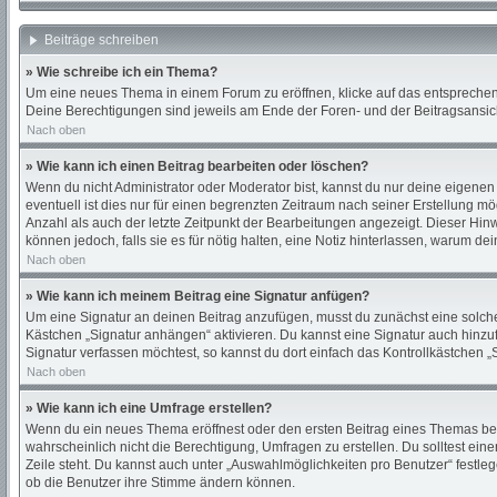
Beiträge schreiben
» Wie schreibe ich ein Thema?
Um eine neues Thema in einem Forum zu eröffnen, klicke auf das entsprechende
Deine Berechtigungen sind jeweils am Ende der Foren- und der Beitragsansicht
Nach oben
» Wie kann ich einen Beitrag bearbeiten oder löschen?
Wenn du nicht Administrator oder Moderator bist, kannst du nur deine eigenen
eventuell ist dies nur für einen begrenzten Zeitraum nach seiner Erstellung m
Anzahl als auch der letzte Zeitpunkt der Bearbeitungen angezeigt. Dieser Hin
können jedoch, falls sie es für nötig halten, eine Notiz hinterlassen, warum d
Nach oben
» Wie kann ich meinem Beitrag eine Signatur anfügen?
Um eine Signatur an deinen Beitrag anzufügen, musst du zunächst eine solche 
Kästchen „Signatur anhängen“ aktivieren. Du kannst eine Signatur auch hinz
Signatur verfassen möchtest, so kannst du dort einfach das Kontrollkästchen 
Nach oben
» Wie kann ich eine Umfrage erstellen?
Wenn du ein neues Thema eröffnest oder den ersten Beitrag eines Themas bearbe
wahrscheinlich nicht die Berechtigung, Umfragen zu erstellen. Du solltest ein
Zeile steht. Du kannst auch unter „Auswahlmöglichkeiten pro Benutzer“ festleg
ob die Benutzer ihre Stimme ändern können.