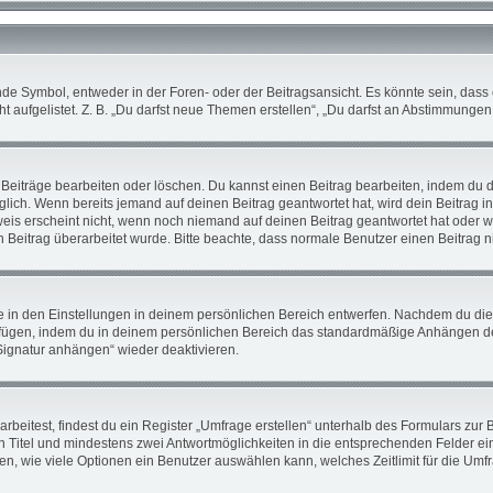
 Symbol, entweder in der Foren- oder der Beitragsansicht. Es könnte sein, dass ei
 aufgelistet. Z. B. „Du darfst neue Themen erstellen“, „Du darfst an Abstimmunge
 Beiträge bearbeiten oder löschen. Du kannst einen Beitrag bearbeiten, indem du 
öglich. Wenn bereits jemand auf deinen Beitrag geantwortet hat, wird dein Beitrag 
weis erscheint nicht, wenn noch niemand auf deinen Beitrag geantwortet hat oder w
ein Beitrag überarbeitet wurde. Bitte beachte, dass normale Benutzer einen Beitrag
in den Einstellungen in deinem persönlichen Bereich entwerfen. Nachdem du die Si
ufügen, indem du in deinem persönlichen Bereich das standardmäßige Anhängen de
„Signatur anhängen“ wieder deaktivieren.
itest, findest du ein Register „Umfrage erstellen“ unterhalb des Formulars zur Be
en Titel und mindestens zwei Antwortmöglichkeiten in die entsprechenden Felder ei
en, wie viele Optionen ein Benutzer auswählen kann, welches Zeitlimit für die Umfra